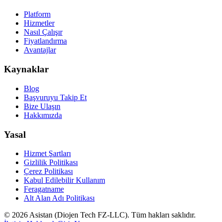
Platform
Hizmetler
Nasıl Çalışır
Fiyatlandırma
Avantajlar
Kaynaklar
Blog
Başvuruyu Takip Et
Bize Ulaşın
Hakkımızda
Yasal
Hizmet Şartları
Gizlilik Politikası
Çerez Politikası
Kabul Edilebilir Kullanım
Feragatname
Alt Alan Adı Politikası
©
2026
Asistan (Diojen Tech FZ-LLC). Tüm hakları saklıdır.